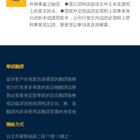
外辦事處之驗證。◆需公證時請提供文件正本及護照
上的英文姓名。◆需經外交部認證必需附上當事者身
分證影本或護照影本，公司行號文件認證必需附上營
利事業登記證、變更登記事項表及授權書。
華碩翻譯
提供客戶在地更迅速優質的翻譯服務
致力打造更多專業的多語種翻譯品牌
爲企業量身定製專業的語言翻譯服務
母語級譯員校稿潤色譯文信、雅、達
翻譯內容保密承諾翻譯質量終身質保
聯絡方式
台北市羅斯福路二段79號10樓之1