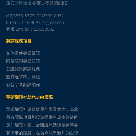
慶安財星大樓,捷運古亭站3號出口
(02)5553-8377 (02)2369-0932
E-mail：t23690932@gmail.com
客服 Line ID：t23690932
翻譯服務項目
文件證件專業筆譯
同傳陪同專業口譯
公證認證翻譯服務
聽打逐字稿、排版
影音字幕翻譯製作
華碩翻譯社助您走向國際
華碩翻譯社憑借雄厚的專業實力，為您
所有國際項目和投資提供有成本效益的
最佳翻譯方案，從而讓您透過傳達準確
和清晰的訊息，在當今競爭激烈的全球